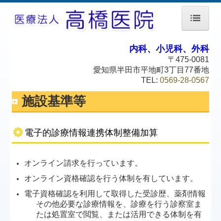
ホーム
内科、小児科、外科
〒475-0081
院長紹介
愛知県半田市平地町3丁目77番地
TEL:
0569-28-0567
当院について
施設基準等
リハビリ施設
設備のご紹介
電子的診療情報連携体制整備加算
初診のご案内
オンライン請求を行っています。
交通案内
オンライン資格確認を行う体制を有しています。
個人情報保護方針
電子資格確認を利用して取得した受診歴、薬剤情報
その他必要な診療情報を、診療を行う診察室ま
予防接種
たは処置室で閲覧、または活用できる体制を有