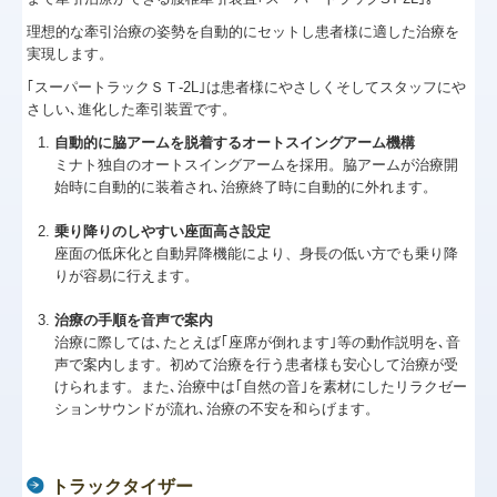
理想的な牽引治療の姿勢を自動的にセットし患者様に適した治療を
実現します。
｢スーパートラックＳＴ-2L｣は患者様にやさしくそしてスタッフにや
さしい､進化した牽引装置です。
自動的に脇アームを脱着するオートスイングアーム機構
ミナト独自のオートスイングアームを採用。脇アームが治療開
始時に自動的に装着され､治療終了時に自動的に外れます。
乗り降りのしやすい座面高さ設定
座面の低床化と自動昇降機能により、身長の低い方でも乗り降
りが容易に行えます。
治療の手順を音声で案内
治療に際しては､たとえば｢座席が倒れます｣等の動作説明を､音
声で案内します。初めて治療を行う患者様も安心して治療が受
けられます。また､治療中は｢自然の音｣を素材にしたリラクゼー
ションサウンドが流れ､治療の不安を和らげます。
トラックタイザー