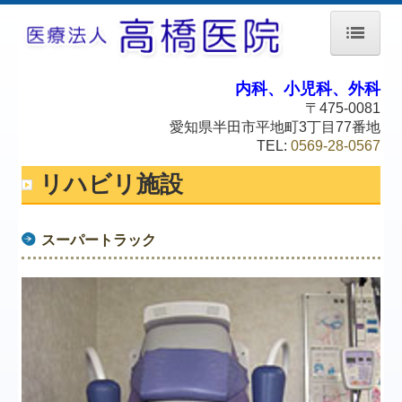
ホーム
内科、小児科、外科
〒475-0081
院長紹介
愛知県半田市平地町3丁目77番地
TEL:
0569-28-0567
当院について
リハビリ施設
リハビリ施設
設備のご紹介
スーパートラック
初診のご案内
交通案内
個人情報保護方針
予防接種