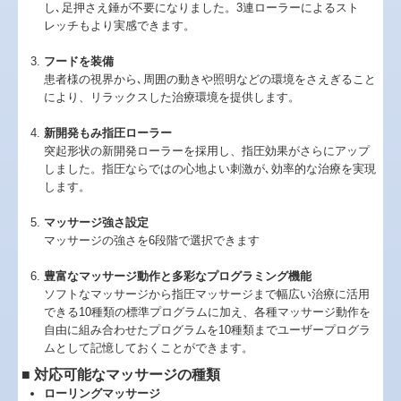
し､足押さえ錘が不要になりました。3連ローラーによるスト
レッチもより実感できます。
フードを装備
患者様の視界から､周囲の動きや照明などの環境をさえぎること
により、リラックスした治療環境を提供します。
新開発もみ指圧ローラー
突起形状の新開発ローラーを採用し、指圧効果がさらにアップ
しました。指圧ならではの心地よい刺激が､効率的な治療を実現
します。
マッサージ強さ設定
マッサージの強さを6段階で選択できます
豊富なマッサージ動作と多彩なプログラミング機能
ソフトなマッサージから指圧マッサージまで幅広い治療に活用
できる10種類の標準プログラムに加え、各種マッサージ動作を
自由に組み合わせたプログラムを10種類までユーザープログラ
ムとして記憶しておくことができます。
■ 対応可能なマッサージの種類
ローリングマッサージ