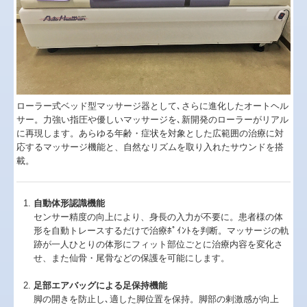
ローラー式ベッド型マッサージ器として､さらに進化したオートヘル
サー。力強い指圧や優しいマッサージを､新開発のローラーがリアル
に再現します。あらゆる年齢・症状を対象とした広範囲の治療に対
応するマッサージ機能と、自然なリズムを取り入れたサウンドを搭
載。
自動体形認識機能
センサー精度の向上により、身長の入力が不要に。患者様の体
形を自動トレースするだけで治療ﾎﾟｲﾝﾄを判断。マッサージの軌
跡が一人ひとりの体形にフィット部位ごとに治療内容を変化さ
せ、また仙骨・尾骨などの保護を可能にします。
足部エアバッグによる足保持機能
脚の開きを防止し､適した脚位置を保持。脚部の剌激感が向上