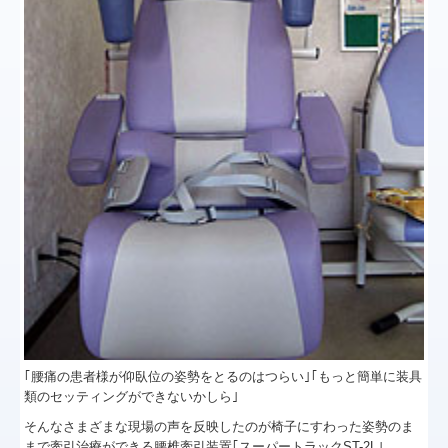
院内感染対策
在宅診療
施設基準等
｢腰痛の患者様が仰臥位の姿勢をとるのはつらい｣｢もっと簡単に装具
類のセッティングができないかしら｣
そんなさまざまな現場の声を反映したのが椅子にすわった姿勢のま
まで牽引治療ができる腰椎牽引装置｢スーパートラックST-2L｣。