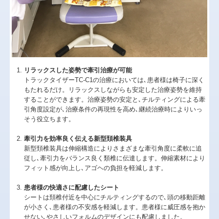
リラックスした姿勢で牽引治療が可能
トラックタイザーTC-C1の治療においては､患者様は椅子に深く
もたれるだけ。リラックスしながらも安定した治療姿勢を維持
することができます。治療姿勢の安定と､チルティングによる牽
引角度設定が､治療条件の再現性を高め､継続治療時によりいっ
そう役立ちます。
牽引力を効率良く伝える新型頚椎装具
新型頚椎装具は伸縮構造によりさまざまな牽引角度に柔軟に追
従し､牽引力をバランス良く類椎に伝達します。伸縮素材により
フィット感が向上し､アゴヘの負担を軽減します。
患者様の快適さに配慮したシート
シートは頚椎付近を中心にチルティングするので､頭の移動距離
が小さく､患者様の不安感を軽減します。患者様に威圧感を抱か
せない､やさしいフォルムのデザインにも配慮しました。