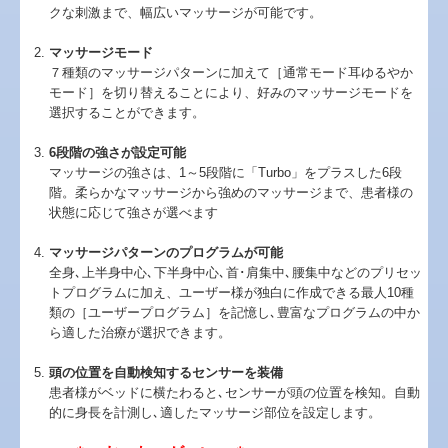
クな刺激まで、幅広いマッサージが可能です。
マッサージモード
７種類のマッサージパターンに加えて［通常モード耳ゆるやか
モード］を切り替えることにより、好みのマッサージモードを
選択することができます。
6段階の強さが設定可能
マッサージの強さは、1～5段階に「Turbo」をプラスした6段
階。柔らかなマッサージから強めのマッサージまで、患者様の
状態に応じて強さが選べます
マッサージパターンのプログラムが可能
全身､上半身中心､下半身中心､首･肩集中､腰集中などのプリセッ
トプログラムに加え、ユーザー様が独白に作成できる最人10種
類の［ユーザープログラム］を記憶し､豊富なプログラムの中か
ら適した治療が選択できます。
頭の位置を自動検知するセンサーを装備
患者様がベッドに横たわると､センサーが頭の位置を検知。自動
的に身長を計測し､適したマッサージ部位を設定します。